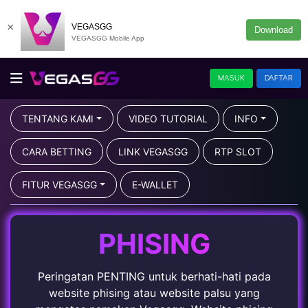
×
VEGASGG
Download
VEGASGG Mobile App
MASUK
DAFTAR
TENTANG KAMI
VIDEO TUTORIAL
INFO
CARA BETTING
LINK VEGASGG
RTP SLOT
FITUR VEGASGG
E-WALLET
PHISING
Peringatan PENTING untuk berhati-hati pada
website phising atau website palsu yang